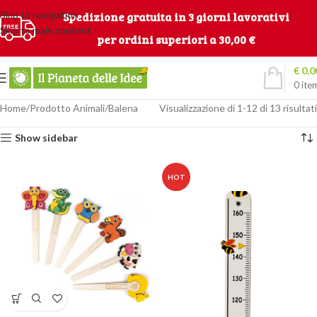
Skip to navigation
Spedizione gratuita in 3 giorni lavorativi
Skip to main content
per ordini superiori a 30,00 €
€
0,0
0
ite
Home
Prodotto Animali
Balena
Visualizzazione di 1-12 di 13 risultati
Show sidebar
HOT