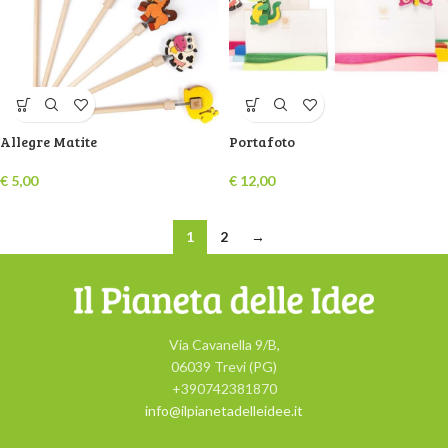
Allegre Matite
Portafoto
€
5,00
€
12,00
1
2
→
Via Cavanella 9/B,
06039 Trevi (PG)
+390742381870
info@ilpianetadelleidee.it