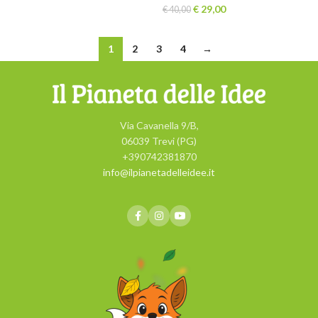
€
29,00
€
40,00
1
2
3
4
→
Via Cavanella 9/B,
06039 Trevi (PG)
+390742381870
info@ilpianetadelleidee.it