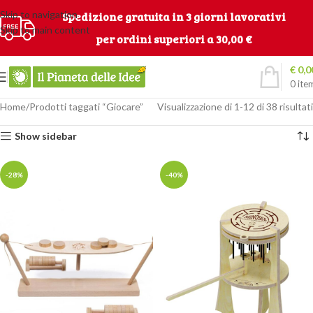
Skip to navigation
Spedizione gratuita in 3 giorni lavorativi
Skip to main content
per ordini superiori a 30,00 €
€
0,0
0
ite
Home
Prodotti taggati “Giocare”
Visualizzazione di 1-12 di 38 risultati
Show sidebar
-28%
-40%