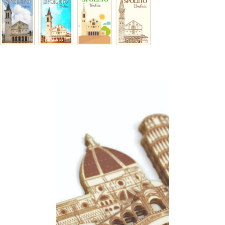
Scegli il legno
per i tuoi
souvenir
Inviaci la tua idea, la
trasformeremo in un oggetto
unico in legno che si
distingue per colore e
materiale dagli altri souvenir
della tua zona.
Ti forniremo assistenza,