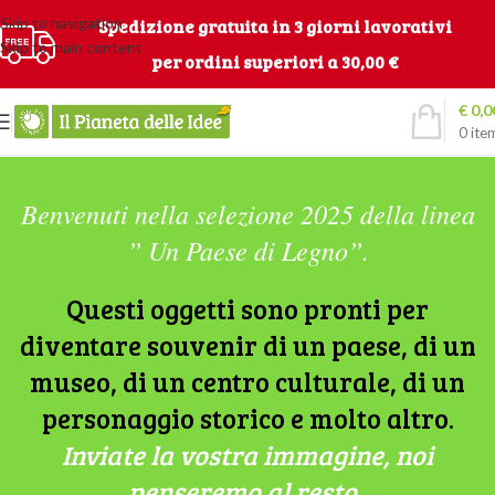
Skip to navigation
Spedizione gratuita in 3 giorni lavorativi
Skip to main content
per ordini superiori a 30,00 €
€
0,0
0
ite
Benvenuti nella selezione 2025 della linea
” Un Paese di Legno”.
Questi oggetti sono pronti per
diventare souvenir di un paese, di un
museo, di un centro culturale, di un
personaggio storico e molto altro.
Inviate la vostra immagine, noi
penseremo al resto.