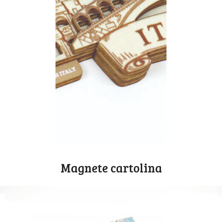
supporto grafico e le più
moderne tecnologie unite
alla tradizione artigiana.
Avrai un souvenir in legno
creato con energia solare,
senza immettere co2 in
atmosfera.
Contattaci, non rimarrai
deluso.
0742/381870
ti.eedielledatenaipli
@elaicremmoc
Magnete cartolina