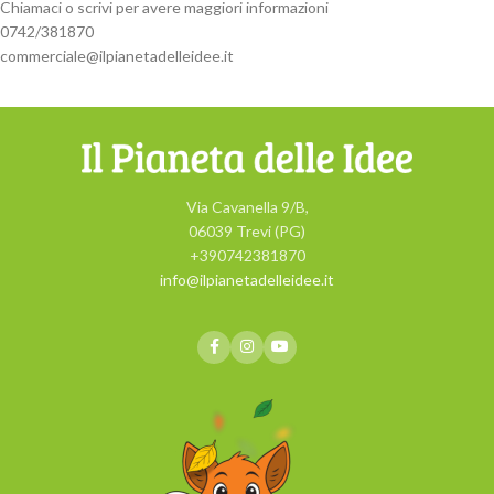
Chiamaci o scrivi per avere maggiori informazioni
0742/381870
@elaicremmoc
ti.eedielledatenaipli
Via Cavanella 9/B,
06039 Trevi (PG)
+390742381870
info@ilpianetadelleidee.it