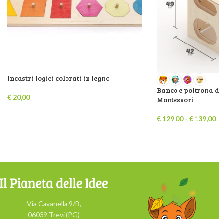
Incastri logici colorati in legno
Banco e poltrona d
€
20,00
Montessori
€
129,00
-
€
139,00
Via Cavanella 9/B,
06039 Trevi (PG)