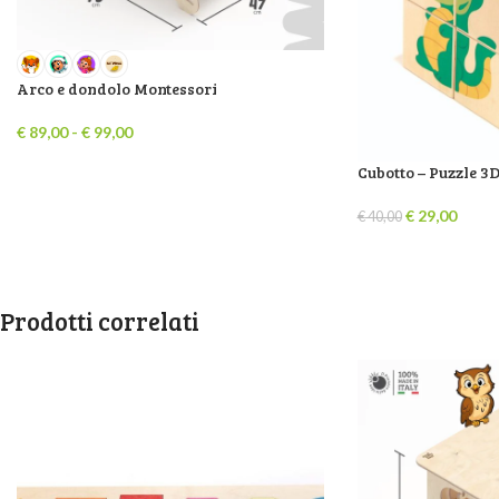
Arco e dondolo Montessori
€
89,00
-
€
99,00
Cubotto – Puzzle 3
€
29,00
€
40,00
Prodotti correlati