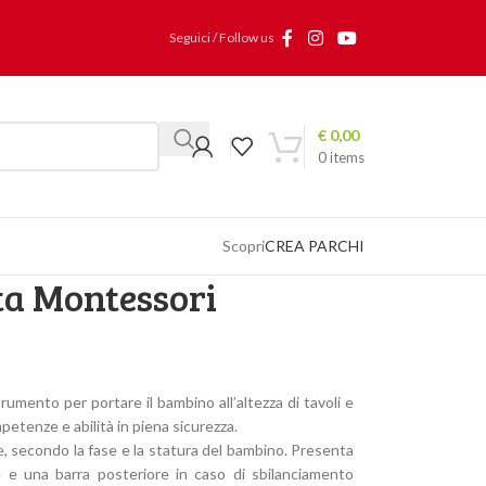
Seguici / Follow us
€
0,00
0
items
Scopri
CREA PARCHI
ita Montessori
rumento per portare il bambino all’altezza di tavoli e
etenze e abilità in piena sicurezza.
ze, secondo la fase e la statura del bambino. Presenta
e e una barra posteriore in caso di sbilanciamento