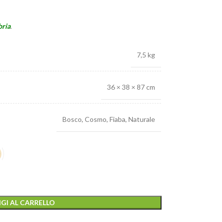
ria
.
7,5 kg
36 × 38 × 87 cm
Bosco
,
Cosmo
,
Fiaba
,
Naturale
GI AL CARRELLO