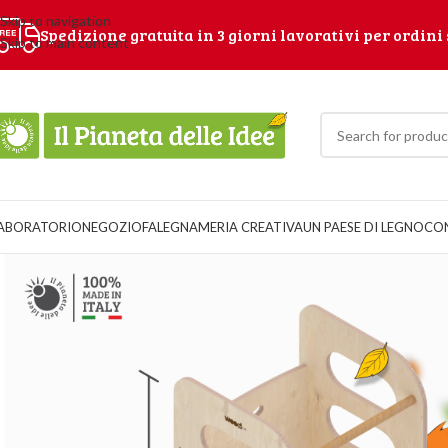
Skip to navigation
Spedizione gratuita in 3 giorni lavorativi per ordini 
Skip to main content
ABORATORIO
NEGOZIO
FALEGNAMERIA CREATIVA
UN PAESE DI LEGNO
CO