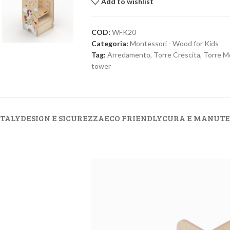
Add to wishlist
COD:
WFK20
Categoria:
Montessori - Wood for Kids
Tag:
Arredamento
,
Torre Crescita
,
Torre M
tower
ITALY
DESIGN E SICUREZZA
ECO FRIENDLY
CURA E MANUT