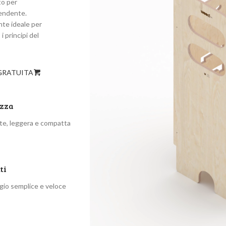
to per
pendente.
ente ideale per
i principi del
GRATUITA
ezza
te, leggera e compatta
ti
io semplice e veloce