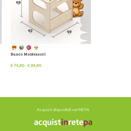
Banco Montessori
€
74,80
-
€
84,80
Palestra Monte
Arco+Triangolo
€
199,00
Acquisti disponibili nel MEPA