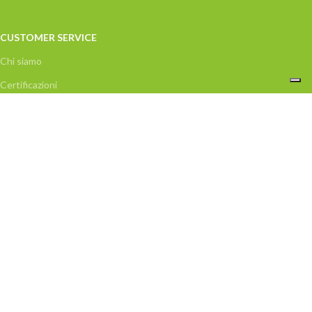
CUSTOMER SERVICE
Chi siamo
Certificazioni
Contatti
Privacy Policy
Condizioni di vendita
Acquisti disponibili nel MEPA
Incentivi e trasparenza
Recesso