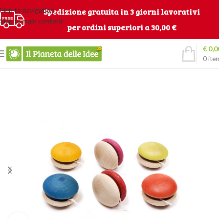
Skip to navigation
Spedizione gratuita in 3 giorni lavorativi
Skip to main content
per ordini superiori a 30,00 €
€
0,0
0
ite