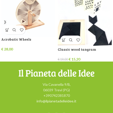
Acrobatic Wheels
€
28,00
Classic wood tangram
€
15,20
€
19,00
Via Cavanella 9/B,
06039 Trevi (PG)
+390742381870
info@ilpianetadelleidee.it