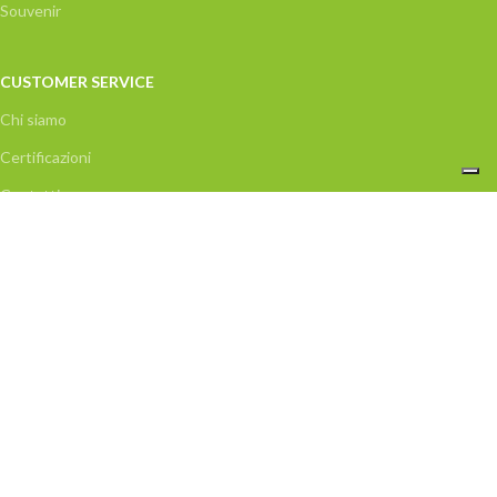
Souvenir
CUSTOMER SERVICE
Chi siamo
Certificazioni
Contatti
Privacy Policy
Condizioni di vendita
Acquisti disponibili nel MEPA
Incentivi e trasparenza
Recesso