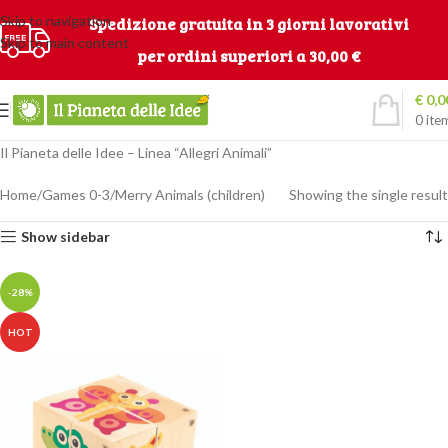
Skip to navigation
Spedizione gratuita in 3 giorni lavorativi
Skip to main content
per ordini superiori a 30,00 €
€
0,0
0
ite
Il Pianeta delle Idee – Linea “Allegri Animali”
Home
Games 0-3
Merry Animals (children)
Showing the single result
Show sidebar
-28%
HOT