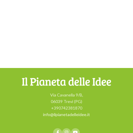
Via Cavanella 9/B,
06039 Trevi (PG)
+390742381870
info@ilpianetadelleidee.it