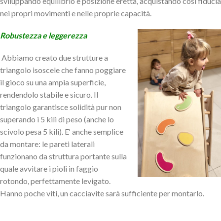
sviluppando equilibrio e posizione eretta, acquistando così fiducia
nei propri movimenti e nelle proprie capacità.
Robustezza e leggerezza
Abbiamo creato due strutture a
triangolo isoscele che fanno poggiare
il gioco su una ampia superficie,
rendendolo stabile e sicuro. Il
triangolo garantisce solidità pur non
superando i 5 kili di peso (anche lo
scivolo pesa 5 kili). E‘ anche semplice
da montare: le pareti laterali
funzionano da struttura portante sulla
quale avvitare i pioli in faggio
rotondo, perfettamente levigato.
Hanno poche viti, un cacciavite sarà sufficiente per
montarlo.