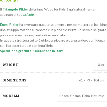
€
189,00
Il
Triangolo Pikler
della linea Wood for Kids è qui naturalmente
abbinato al suo
scivolo
.
Emmi Pikler
ha inventato questo strumento per permettere al bambino
uno sviluppo motorio autonomo e in piena sicurezza. Lo scivolo se girato
può essere anche una parete di arrampicata.
In questa struttura tutto è utile per giocare e per prendere confidenza
con il proprio corpo e con l’equilibrio.
Spedizione gratuita. 100% Made in Italy
WEIGHT
10 kg
DIMENSIONS
61 × 73 × 104 cm
MODELLI
Bosco
,
Cosmo
,
Fiaba
,
Naturale