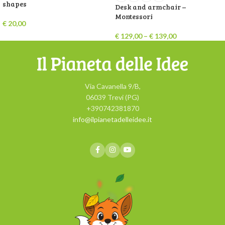
shapes
Desk and armchair –
Montessori
€
20,00
€
129,00
–
€
139,00
Via Cavanella 9/B,
06039 Trevi (PG)
+390742381870
info@ilpianetadelleidee.it