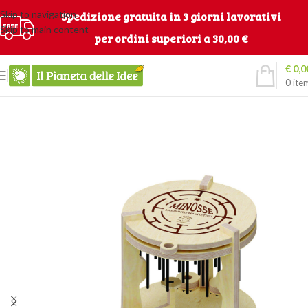
Skip to navigation
Spedizione gratuita in 3 giorni lavorativi
Skip to main content
per ordini superiori a 30,00 €
€
0,0
0
ite