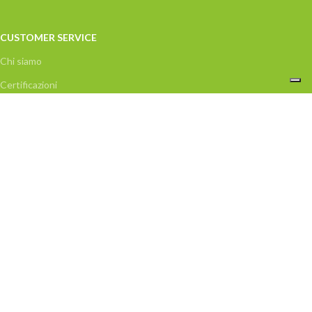
CUSTOMER SERVICE
Chi siamo
Certificazioni
Contatti
Privacy Policy
Condizioni di vendita
Acquisti disponibili nel MEPA
Incentivi e trasparenza
Recesso