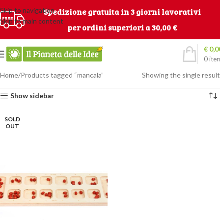
Skip to navigation
Spedizione gratuita in 3 giorni lavorativi
Skip to main content
per ordini superiori a 30,00 €
€
0,0
0
ite
Home
Products tagged “mancala”
Showing the single result
Show sidebar
SOLD
OUT