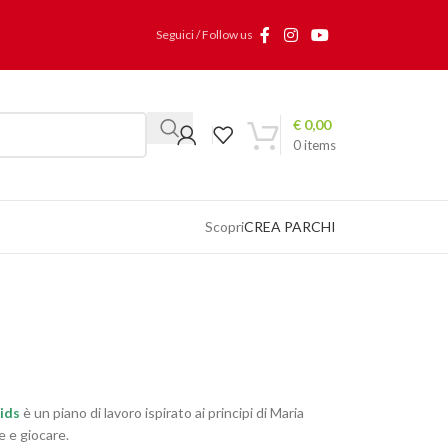
Seguici / Follow us
€
0,00
0
items
Scopri
CREA PARCHI
i
ids
è un piano di lavoro ispirato ai principi di Maria
e e giocare.