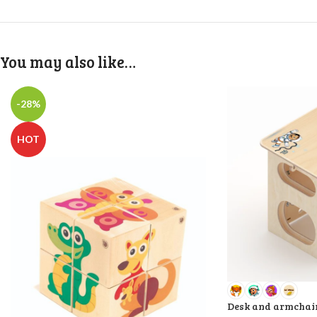
You may also like…
-28%
HOT
Desk and armchair