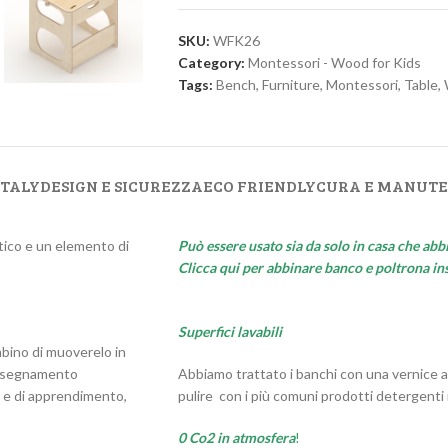
SKU:
WFK26
Category:
Montessori - Wood for Kids
Tags:
Bench
,
Furniture
,
Montessori
,
Table
,
ITALY
DESIGN E SICUREZZA
ECO FRIENDLY
CURA E MANUT
tico e un elemento di
Può essere usato sia da solo in casa che abbi
Clicca qui per abbinare banco e poltrona in
Superfici lavabili
bino di muoverelo in
’insegnamento
Abbiamo trattato i banchi con una vernice a
o e di apprendimento,
pulire con i più comuni prodotti detergenti
0 Co2 in atmosfera
!