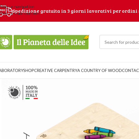
Skip to navigation
Spedizione gratuita in 3 giorni lavorativi per ordini 
Skip to main content
ABORATORY
SHOP
CREATIVE CARPENTRY
A COUNTRY OF WOOD
CONTAC