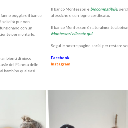
Il banco Montessori è
biocompatibile
, perc
e fanno poggiare il banco
atossiche e con legno certificato.
 solidità pur non
Il banco Montessori è naturalmente abbinat
i funzionano con un
Montessori cliccate qui.
iciente per montarlo.
Segui le nostre pagine social per restare 
Facebook
 ambienti di gioco
Instagram
tasie del Pianeta delle
 al bambino qualsiasi