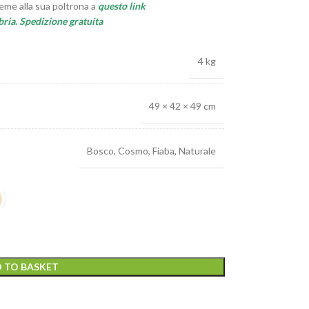
me alla sua poltrona a
questo link
ria
.
Spedizione gratuita
4 kg
49 × 42 × 49 cm
Bosco
,
Cosmo
,
Fiaba
,
Naturale
 TO BASKET