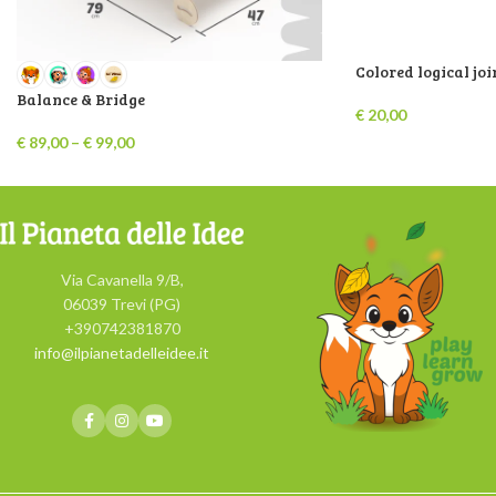
Colored logical jo
Balance & Bridge
€
20,00
€
89,00
–
€
99,00
Via Cavanella 9/B,
06039 Trevi (PG)
+390742381870
info@ilpianetadelleidee.it