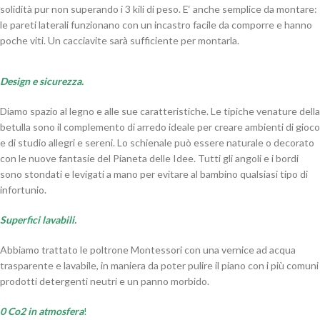
solidità pur non superando i 3 kili di peso. E‘ anche semplice da montare:
le pareti laterali funzionano con un incastro facile da comporre e hanno
poche viti. Un cacciavite sarà sufficiente per montarla.
Design
e sicurezza.
Diamo spazio al legno e alle sue caratteristiche. Le tipiche venature della
betulla sono il complemento di arredo ideale per creare ambienti di gioco
e di studio allegri e sereni. Lo schienale può essere naturale o decorato
con le nuove fantasie del Pianeta delle Idee. Tutti gli angoli e i bordi
sono stondati e levigati a mano per evitare al bambino qualsiasi tipo di
infortunio.
Superfici lavabili.
Abbiamo trattato le poltrone Montessori con una vernice ad acqua
trasparente e lavabile, in maniera da poter pulire il piano con i più comuni
prodotti detergenti neutri e un panno morbido.
0 Co2 in atmosfera
!