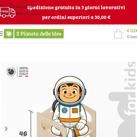
Skip to navigation
Spedizione gratuita in 3 giorni lavorativi
Skip to main content
per ordini superiori a 30,00 €
€
0,0
0
ite