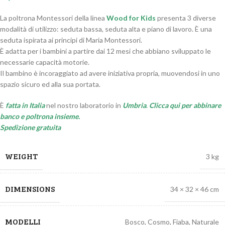
La poltrona Montessori della linea
Wood for Kids
presenta 3 diverse
modalità di utilizzo: seduta bassa, seduta alta e piano di lavoro. È una
seduta ispirata ai principi di Maria Montessori.
È adatta per i bambini a partire dai 12 mesi che abbiano sviluppato le
necessarie capacità motorie.
Il bambino è incoraggiato ad avere iniziativa propria, muovendosi in uno
spazio sicuro ed alla sua portata.
È
fatta in Italia
nel nostro laboratorio in
Umbria
.
Clicca qui per abbinare
banco e poltrona insieme.
Spedizione gratuita
WEIGHT
3 kg
DIMENSIONS
34 × 32 × 46 cm
MODELLI
Bosco
,
Cosmo
,
Fiaba
,
Naturale