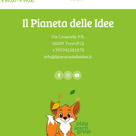
€
89,00
–
€
99,00
Via Cavanella 9/B,
06039 Trevi (PG)
+390742381870
info@ilpianetadelleidee.it